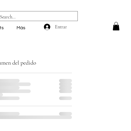
Entrar
ts
Más
umen del pedido