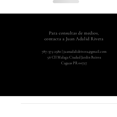
Para consultas de medios,
contacta a Juan Adalid Rivera
787-375-2380
|
juanadalidrivera@gmail.com
56 Cll Malaga Ciudad Jardin Bairoa
Caguas PR 00727