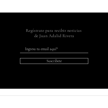
Regístrate para recibir noticias
de Juan Adalid Rivera
Suscríbete
© 2024 Juan Adalid Rivera programada por
tupaginapr.com