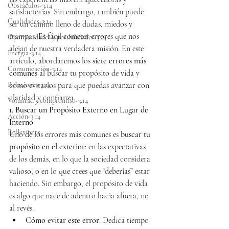
Obstáculos-3.14
satisfactorias. Sin embargo, también puede 
Cualidades-3.14
ser un camino lleno de dudas, miedos y 
trampas. Es fácil cometer errores que nos 
Oportunidades y posibilidades-3.14
alejan de nuestra verdadera misión. En este 
Energía-3.14
artículo, abordaremos los 
siete errores más 
Comunicación-3.14
comunes
 al buscar tu propósito de vida y 
Relaciones-3.14
cómo evitarlos para que puedas avanzar con 
claridad y confianza.
Voluntad y compromiso-3.14
1. Buscar un Propósito Externo en Lugar de 
Acción-3.14
Interno
Reflexiones
Uno de los errores más comunes es 
buscar tu 
propósito en el exterior
: en las expectativas 
de los demás, en lo que la sociedad considera 
valioso, o en lo que crees que “deberías” estar 
haciendo. Sin embargo, el propósito de vida 
es algo que nace de adentro hacia afuera, no 
al revés.
Cómo evitar este error
: Dedica tiempo 