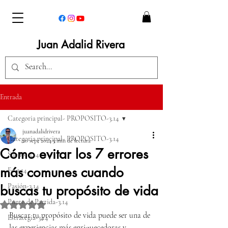
Juan Adalid Rivera
Entrada
Categoria principal- PROPOSITO-3.14
juanadalidrivera
Categoria principal- PROPOSITO-3.14
20 sept 2024
5 min de lectura
Cómo evitar los 7 errores
Sueño- 3.14
más comunes cuando
Fe-3.14
Pasión-3.14
buscas tu propósito de vida
Punto de Partida-3.14
Obtuvo NaN de 5 estrellas.
Buscar tu propósito de vida puede ser una de 
Estrategia-3.14
las experiencias más enriquecedoras y 