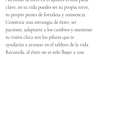
clave, en tu vida puedes ser tu propia torre, 
tu propio punto de fortaleza y resistencia. 
Construir una estrategia de éxito, ser 
paciente, adaptarte a los cambios y mantener 
tu visión clara son los pilares que te 
ayudarán a avanzar en el tablero de la vida. 
Recuerda, el éxito no es solo llegar a una 
meta, sino el viaje y la disciplina que aplicas 
para alcanzarla.
Cada día es una nueva jugada, un nuevo 
movimiento en el tablero. No tengas miedo 
de ser estratégico, de tomar riesgos 
calculados y de fortalecer tus defensas. Al 
final, cuando mires hacia atrás, verás que 
cada sacrificio, cada espera y cada decisión 
valieron la pena, porque te llevaron a 
construir un éxito sólido y duradero. ¡Sé la 
torre de tu vida y juega tu mejor partida!