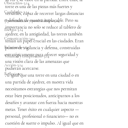
Obstáculos-3.14
torre es una de las piezas más fuertes y 
Cualidades-3.14
versátiles, capaz de recorrer largas distancias 
y defender de manera implacable. Pero su 
Oportunidades y posibilidades-3.14
importancia no solo se reduce al tablero de 
Energía-3.14
ajedrez; en la antigüedad, las torres también 
Comunicación-3.14
tenían un papel crucial en las ciudades. Eran 
Relaciones-3.14
puntos de vigilancia y defensa, construidas 
estratégicamente para ofrecer seguridad y 
Voluntad y compromiso-3.14
una visión clara de las amenazas que 
Acción-3.14
pudieran acercarse.
Reflexiones
Al igual que una torre en una ciudad o en 
una partida de ajedrez, en nuestra vida 
necesitamos estrategias que nos permitan 
estar bien posicionados, anticiparnos a los 
desafíos y avanzar con fuerza hacia nuestras 
metas. Tener éxito en cualquier aspecto —
personal, profesional o financiero— no es 
cuestión de suerte o impulso. Al igual que en 