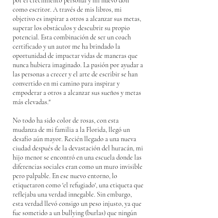
por el crecimiento personal y mi nuevo don
como escritor. A través de mis libros, mi
objetivo es inspirar a otros a alcanzar sus metas,
superar los obstáculos y descubrir su propio
potencial. Esta combinación de ser un coach
certificado y un autor me ha brindado la
oportunidad de impactar vidas de maneras que
nunca hubiera imaginado. La pasión por ayudar a
las personas a crecer y el arte de escribir se han
convertido en mi camino para inspirar y
empoderar a otros a alcanzar sus sueños y metas
más elevadas."
No todo ha sido color de rosas, con esta
mudanza de mi familia a la Florida, llegó un
desafío aún mayor. Recién llegado a una nueva
ciudad después de la devastación del huracán, mi
hijo menor se encontró en una escuela donde las
diferencias sociales eran como un muro invisible
pero palpable. En ese nuevo entorno, lo
etiquetaron como 'el refugiado', una etiqueta que
reflejaba una verdad innegable. Sin embargo,
esta verdad llevó consigo un peso injusto, ya que
fue sometido a un bullying (burlas) que ningún