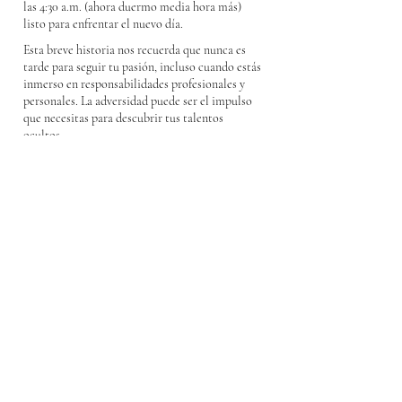
las 4:30 a.m. (ahora duermo media hora más)
listo para enfrentar el nuevo día.
Esta breve historia nos recuerda que nunca es
tarde para seguir tu pasión, incluso cuando estás
inmerso en responsabilidades profesionales y
personales. La adversidad puede ser el impulso
que necesitas para descubrir tus talentos
ocultos.
La disciplina, la fe y mantener el enfoque en tu
propósito son claves para el éxito, sin embargo,
si no hay acción, pues no vale de nada, no hay
mayor verdad que el proverbio que dice: “la fe sin
obras está muerta” además, compartir tus
conocimientos puede enriquecer la vida de los
demás.
En la actualidad, mi hijo estudia diseño gráfico y
es el creador de las portadas de mis tres libros.
"Escribir y compartir mis escritos ha abierto las
puertas a diversas asociaciones, entre ellas PEN
de Puerto Rico Internacional. Esta institución
reúne a poetas, ensayistas y narradores en Puerto