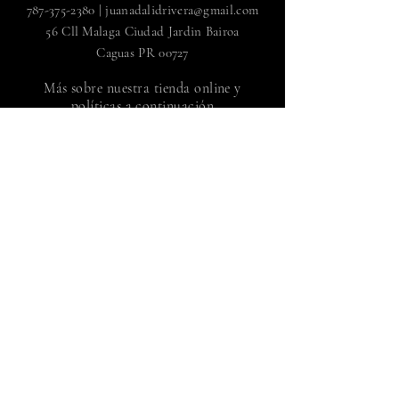
787-375-2380
|
juanadalidrivera@gmail.com
56 Cll Malaga Ciudad Jardin Bairoa
Caguas PR 00727
Más sobre nuestra tienda online y
políticas a continuación
FAQ
|
Envío y devoluciones
Política de la tienda |
Métodos de pago
Regístrate para recibir noticias
de Juan Adalid Rivera
Suscríbete