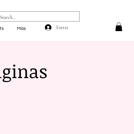
Entrar
ts
Más
aginas