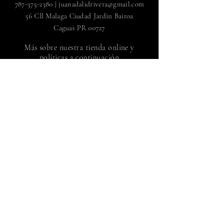
787-375-2380
|
juanadalidrivera@gmail.com
56 Cll Malaga Ciudad Jardin Bairoa
Caguas PR 00727
Más sobre nuestra tienda online y
políticas a continuación
FAQ
|
Envío y devoluciones
Política de la tienda |
Métodos de pago
Regístrate para recibir noticias
de Juan Adalid Rivera
Suscríbete