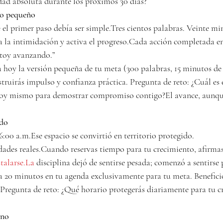
dad absoluta durante los próximos 30 días?
so pequeño
l primer paso debía ser simple.Tres cientos palabras. Veinte m
 la intimidación y activa el progreso.Cada acción completada e
stoy avanzando.”
a hoy la versión pequeña de tu meta (300 palabras, 15 minutos de e
struirás impulso y confianza práctica. Pregunta de reto: ¿Cuál es
oy mismo para demostrar compromiso contigo?El avance, aunque
ado
6:00 a.m.Ese espacio se convirtió en territorio protegido.
idades reales.Cuando reservas tiempo para tu crecimiento, afirmas
stalarse.La
 disciplina dejó de sentirse pesada; comenzó a sentirse
a 20 minutos en tu agenda exclusivamente para tu meta. Beneficio
. Pregunta de reto: ¿Qué horario protegerás diariamente para tu c
rno