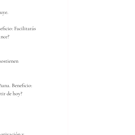
luye.
ficio: Facilitarás 
ance?
sostienen 
ñana. Beneficio: 
tir de hoy?
motivación y 