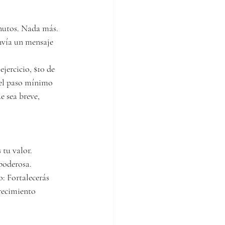
inutos. Nada más.
nvía un mensaje 
jercicio, $10 de 
 el paso mínimo 
 sea breve, 
 tu valor.
 poderosa.
: Fortalecerás 
recimiento 