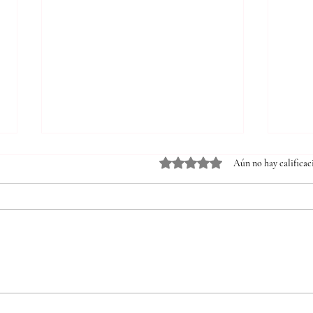
Obtuvo 0 de 5 estrellas.
Aún no hay calificac
Comprende el propósito 3.14
Desc
de Juan Adalid: significado y
Adali
aplicación práctica
tran