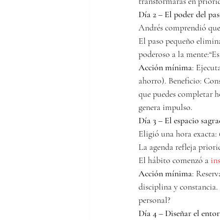
transformarás en priori
Día 2 – El poder del pa
Andrés comprendió que e
El paso pequeño elimina
poderoso a la mente:“E
Acción mínima
: Ejecut
ahorro). Beneficio: Con
que puedes completar h
genera impulso.
Día 3 – El espacio sagr
Eligió una hora exacta: 
La agenda refleja prior
El hábito comenzó a 
in
Acción mínima
: Reserv
disciplina y constancia
personal?
Día 4 – Diseñar el ento