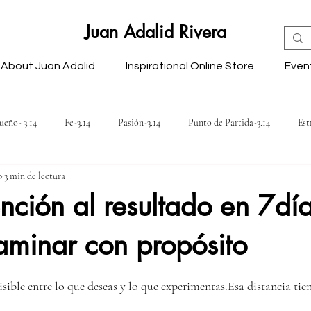
Juan Adalid Rivera
About Juan Adalid
Inspirational Online Store
Even
ueño- 3.14
Fe-3.14
Pasión-3.14
Punto de Partida-3.14
Est
b
3 min de lectura
osibilidades-3.14
Energía-3.14
Comunicación-3.14
Relaciones-
ención al resultado en 7día
aminar con propósito
ón-3.14
Reflexiones
llas.
isible entre lo que deseas y lo que experimentas.Esa distancia ti