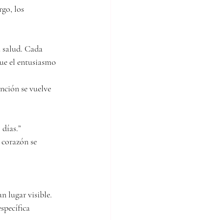
go, los 
 salud. Cada 
ue el entusiasmo 
ción se vuelve 
 días.”
 corazón se 
n lugar visible. 
specífica 