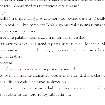
e reto: ¿Cómo medirás tu progreso esta semana?
égica
scribió tres aprendizajes.Ajustó horarios. Refinó detalles. Decidi
n no tenía el libro completo.Tenía algo más valioso:una rutina es
espeto por su palabra.
speta su palabra, comienza a transformar su destino.
 15 minutos a evaluar aprendizajes y ajustar tu plan. Beneficio: M
 continuidad. Pregunta de reto: ¿Qué decisión concreta tomarás pa
ximos 21 días?
 proceso
 acción diaria 
construye.La
 repetición consolida.
rre en un instante dramático; ocurre en la fidelidad silenciosa d
 el día, aprende a dominar su dirección.
ción, comienza a construir salud, riqueza y amor con intención y 
los obtienes del libro Yo soy sabiduría 3.14.