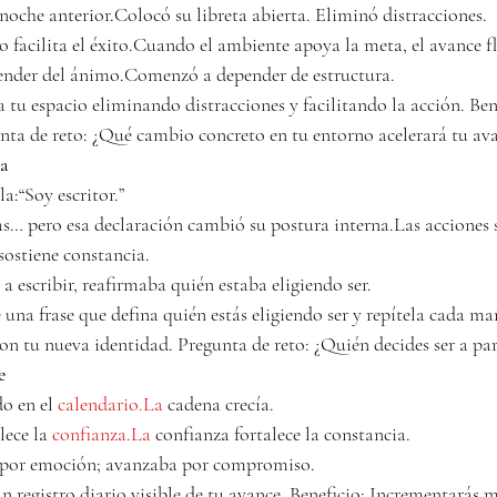
 noche anterior.Colocó su libreta abierta. Eliminó distracciones.
 facilita el éxito.Cuando el ambiente apoya la meta, el avance f
pender del ánimo.Comenzó a depender de estructura.
a tu espacio eliminando distracciones y facilitando la acción. Bene
unta de reto: ¿Qué cambio concreto en tu entorno acelerará tu av
da
la:“Soy escritor.”
s… pero esa declaración cambió su postura interna.Las acciones 
sostiene constancia.
a escribir, reafirmaba quién estaba eligiendo ser.
e una frase que defina quién estás eligiendo ser y repítela cada ma
on tu nueva identidad. Pregunta de reto: ¿Quién decides ser a par
e
o en el 
calendario.La
 cadena crecía.
lece la 
confianza.La
 confianza fortalece la constancia.
 por emoción; avanzaba por compromiso.
un registro diario visible de tu avance. Beneficio: Incrementarás 