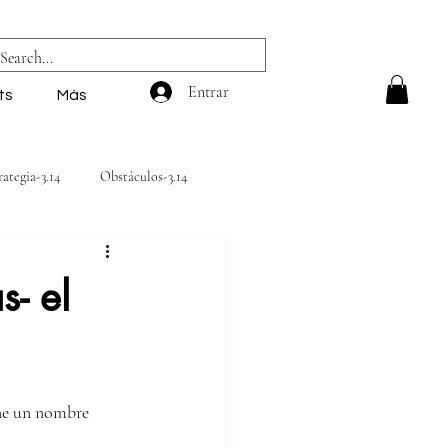
Entrar
ts
Más
rategia-3.14
Obstáculos-3.14
3.14
s- el
ene un nombre 