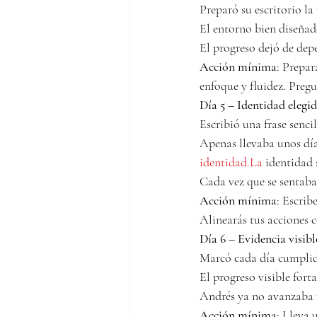
Preparó su escritorio la
El entorno bien diseñado
El progreso dejó de de
Acción mínima
: Prepar
enfoque y fluidez. Preg
Día 5 – Identidad elegi
Escribió una frase sencil
Apenas llevaba unos día
identidad.La
 identidad 
Cada vez que se sentaba 
Acción mínima
: Escrib
Alinearás tus acciones c
Día 6 – Evidencia visibl
Marcó cada día cumplid
El progreso visible forta
Andrés ya no avanzaba
Acción mínima
: Lleva 