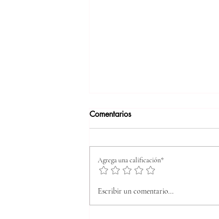
Comentarios
Agrega una calificación*
Entendiendo la sabiduría
Escribir un comentario...
ancestral en la actualidad:
sabiduría ancestral significado