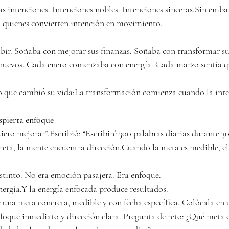
 intenciones. Intenciones nobles. Intenciones sinceras.Sin embar
 a quienes convierten intención en movimiento.
bir. Soñaba con mejorar sus finanzas. Soñaba con transformar su
 nuevos. Cada enero comenzaba con energía. Cada marzo sentía q
 que cambió su vida:La transformación comienza cuando la inten
spierta enfoque
iero mejorar”.Escribió: “Escribiré 300 palabras diarias durante 30
eta, la mente encuentra dirección.Cuando la meta es medible, el
istinto. No era emoción pasajera. Era enfoque.
nergía.Y la energía enfocada produce resultados.
e una meta concreta, medible y con fecha específica. Colócala en u
foque inmediato y dirección clara. Pregunta de reto: ¿Qué meta e