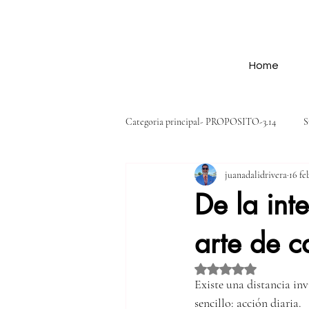
Home
Categoria principal- PROPOSITO-3.14
S
juanadalidrivera
16 fe
Cualidades-3.14
Oportunidades y p
De la int
arte de c
Voluntad y compromiso-3.14
Acci
Obtuvo NaN de 5 estre
Existe una distancia inv
sencillo: acción diaria.