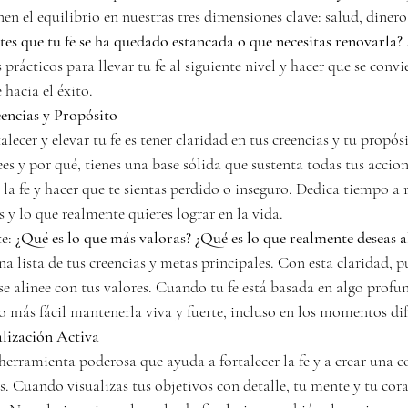
enen el equilibrio en nuestras tres dimensiones clave: salud, diner
tes que tu fe se ha quedado estancada o que necesitas renovarla?
prácticos para llevar tu fe al siguiente nivel y hacer que se convi
hacia el éxito.
eencias y Propósito
lecer y elevar tu fe es tener claridad en tus creencias y tu propósi
s y por qué, tienes una base sólida que sustenta todas tus accione
 la fe y hacer que te sientas perdido o inseguro. Dedica tiempo a 
s y lo que realmente quieres lograr en la vida.
e: 
¿Qué es lo que más valoras? ¿Qué es lo que realmente deseas a
una lista de tus creencias y metas principales. Con esta claridad, p
e alinee con tus valores. Cuando tu fe está basada en algo profu
o más fácil mantenerla viva y fuerte, incluso en los momentos difí
alización Activa
herramienta poderosa que ayuda a fortalecer la fe y a crear una c
. Cuando visualizas tus objetivos con detalle, tu mente y tu cora