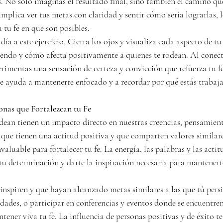
s. No solo imaginas el resultado final, sino también el camino que
implica ver tus metas con claridad y sentir cómo sería lograrlas,
 tu fe en que son posibles.
ía a este ejercicio. Cierra los ojos y visualiza cada aspecto de tu
ciendo y cómo afecta positivamente a quienes te rodean. Al conect
imentas una sensación de certeza y convicción que refuerza tu fe
te ayuda a mantenerte enfocado y a recordar por qué estás trabaj
onas que Fortalezcan tu Fe
dean tienen un impacto directo en nuestras creencias, pensamien
 que tienen una actitud positiva y que comparten valores similares
aluable para fortalecer tu fe. La energía, las palabras y las actit
tu determinación y darte la inspiración necesaria para mantenerte
inspiren y que hayan alcanzado metas similares a las que tú pers
dades, o participar en conferencias y eventos donde se encuentren
tener viva tu fe. La influencia de personas positivas y de éxito te