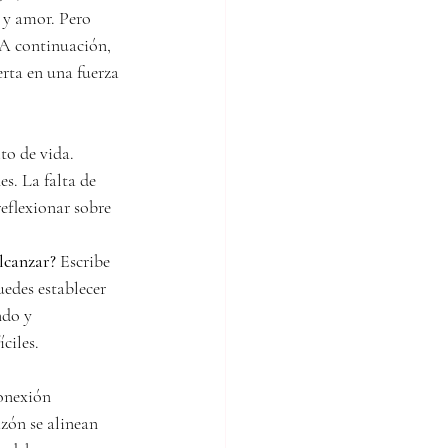
o y amor. Pero 
 A continuación, 
erta en una fuerza 
to de vida. 
s. La falta de 
reflexionar sobre 
lcanzar?
 Escribe 
uedes establecer 
ndo y 
ciles.
onexión 
zón se alinean 