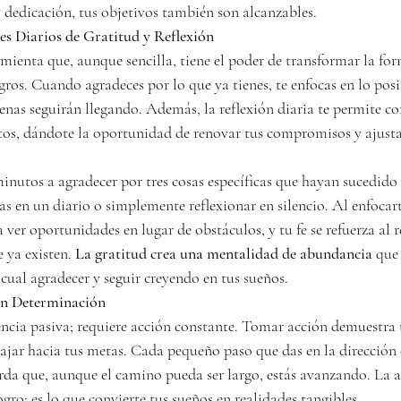
y dedicación, tus objetivos también son alcanzables.
les Diarios de Gratitud y Reflexión
mienta que, aunque sencilla, tiene el poder de transformar la fo
ogros. Cuando agradeces por lo que ya tienes, te enfocas en lo posi
uenas seguirán llegando. Además, la reflexión diaria te permite co
s, dándote la oportunidad de renovar tus compromisos y ajustar 
inutos a agradecer por tres cosas específicas que hayan sucedido 
las en un diario o simplemente reflexionar en silencio. Al enfocart
 ver oportunidades en lugar de obstáculos, y tu fe se refuerza al r
 ya existen. 
La gratitud crea una mentalidad de abundancia
 que
cual agradecer y seguir creyendo en tus sueños.
on Determinación
eencia pasiva; requiere acción constante. Tomar acción demuestr
bajar hacia tus metas. Cada pequeño paso que das en la dirección 
uerda que, aunque el camino pueda ser largo, estás avanzando. La ac
logro; es lo que convierte tus sueños en realidades tangibles.