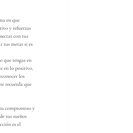
rma en que 
tivo y refuerzas 
nectar con tus 
tus metas si es 
o que tengas en 
e en lo positivo, 
econocer los 
 te recuerda que 
a tu compromiso y 
de tus sueños 
ción es el 