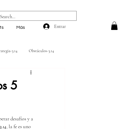
Entrar
ts
Más
rategia-3.14
Obstáculos-3.14
3.14
os 5
erar desafíos y a 
3.14
, la fe es uno 