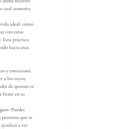
 debes recorrer. 
 lo cual aumenta 
 vida ideal: cómo 
ar con estas 
. Esta práctica 
ando hacia esas 
tos y emociones. 
 a los tuyos, 
udes de quienes te 
 firme en tu 
igues. Puedes 
 personas que te 
 ayudará a ver 