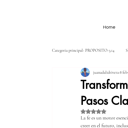
Home
Categoria principal- PROPOSITO-3.14
S
juanadalidrivera
8 feb
Cualidades-3.14
Oportunidades y p
Transform
Pasos Cl
Voluntad y compromiso-3.14
Acci
Obtuvo NaN de 5 estre
La fe es un motor esenci
creer en el futuro, incl