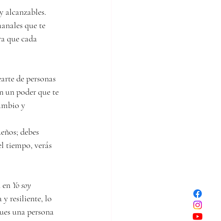
y alcanzables. 
anales que te 
ra que cada 
earte de personas 
en un poder que te 
ambio y 
eños; debes 
l tiempo, verás 
 en 
Yo soy 
y resiliente, lo 
pues una persona 