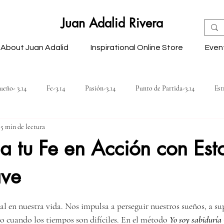
Juan Adalid Rivera
About Juan Adalid
Inspirational Online Store
Even
ueño- 3.14
Fe-3.14
Pasión-3.14
Punto de Partida-3.14
Est
5 min de lectura
osibilidades-3.14
Energía-3.14
Comunicación-3.14
Relaciones-
a tu Fe en Acción con Est
ave
ón-3.14
Reflexiones
llas.
al en nuestra vida. Nos impulsa a perseguir nuestros sueños, a sup
uso cuando los tiempos son difíciles. En el método 
Yo soy sabiduría 