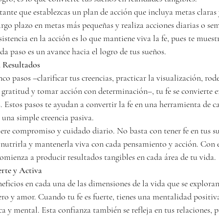
tante que establezcas un plan de acción que incluya metas claras 
argo plazo en metas más pequeñas y realiza acciones diarias o sem
sistencia en la acción es lo que mantiene viva la fe, pues te muest
da paso es un avance hacia el logro de tus sueños.
 Resultados
co pasos –clarificar tus creencias, practicar la visualización, rod
a gratitud y tomar acción con determinación–, tu fe se convierte 
. Estos pasos te ayudan a convertir la fe en una herramienta de c
 una simple creencia pasiva.
iere compromiso y cuidado diario. No basta con tener fe en tus su
, nutrirla y mantenerla viva con cada pensamiento y acción. Con e
omienza a producir resultados tangibles en cada área de tu vida.
erte y Activa
eneficios en cada una de las dimensiones de la vida que se exploran
ero y amor. Cuando tu fe es fuerte, tienes una mentalidad positiva 
ca y mental. Esta confianza también se refleja en tus relaciones, 