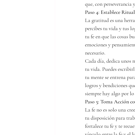
que, con perseverancia 
Paso 4: Establece Ritua
La gratitud es una herra
percibes tu vida y tus l
tu fe en que las cosas b
emociones y pensamiento
necesario.
Cada día, dedica unos m
tu vida. Puedes escribir
tu mente se entrena para
logros y bendiciones que
siempre hay algo por lo 
Paso 5: Toma Acción c
La fe no es solo una cr
tu disposición para tra
fortalece tu fe y te rec
vínculo entre la fe y el 