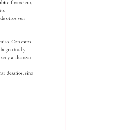
bito financiero, 
to.
nde otros ven 
omiso. Con estos 
la gratitud y 
ser y a alcanzar 
ar desafíos, sino 